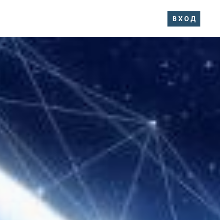
В Х О Д